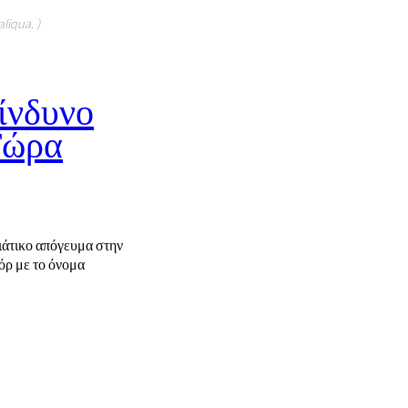
liqua. )
ίνδυνο
Τώρα
ιάτικο απόγευμα στην
όρ με το όνομα