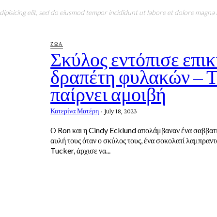
pisicing elit, sed do eiusmod tempor incididunt ut labore et dolore magna a
ΖΩΑ
Σκύλος εντόπισε επικ
δραπέτη φυλακών – 
παίρνει αμοιβή
Κατερίνα Ματέρη
-
July 18, 2023
Ο Ron και η Cindy Ecklund απολάμβαναν ένα σαββατ
αυλή τους όταν ο σκύλος τους, ένα σοκολατί λαμπραντ
Tucker, άρχισε να...