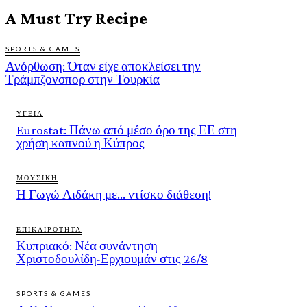
A Must Try Recipe
SPORTS & GAMES
Ανόρθωση: Όταν είχε αποκλείσει την
Τράμπζονσπορ στην Τουρκία
ΥΓΕΙΑ
Eurostat: Πάνω από μέσο όρο της ΕΕ στη
χρήση καπνού η Κύπρος
ΜΟΥΣΙΚΗ
Η Γωγώ Λιδάκη με… ντίσκο διάθεση!
ΕΠΙΚΑΙΡΟΤΗΤΑ
Κυπριακό: Νέα συνάντηση
Χριστοδουλίδη-Ερχιουμάν στις 26/8
SPORTS & GAMES